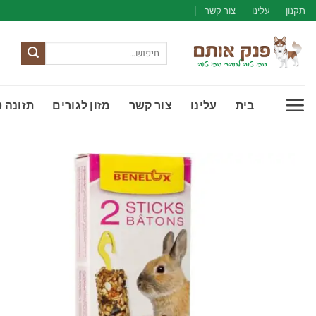
Ski
תקנון
עלינו
צור קשר
t
conten
חיפוש
עבור:
בית
עלינו
צור קשר
מזון לגורים
תזונה 