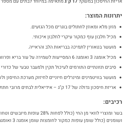
אריזת החיסכון במשקל
17 ק"ג
מתאימה במיוחד לבתים עם מספר חתו
יתרונות המוצר:
מזון מלא ומאוזן לחתולים בוגרים מכל הגזעים.
מכיל חלבון עוף כמקור עיקרי לחלבון איכותי.
מועשר בטאורין לתמיכה בבריאות הלב והראייה.
מכיל אומגה 3 ואומגה 6 המסייעות לשמירה על עור בריא ופרווה מבריקה.
סיבים תזונתיים התורמים לעיכול תקין ולמעבר טבעי של כדורי
מועשר בוויטמינים ומינרלים חיוניים לחיזוק מערכת החיסון ולשמ
אריזת חיסכון גדולה של 17 ק"ג – אידיאלית לבתים מרובי חתולים ולשימוש ממושך.
רכיבים:
ושומנים (כולל שומן עופות כמקור לחומצות שומן אומגה 3 ואומגה 6), מינרלים.