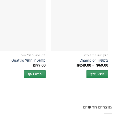
מזון יבש חתול בוגר
מזון יבש חתול בוגר
צ'מפיון Champion
קוואטרו חתול Quattro
טווח
₪
99.00
₪
249.00
–
₪
69.00
מחירים:
מידע נוסף
מידע נוסף
עד
מוצרים חדשים