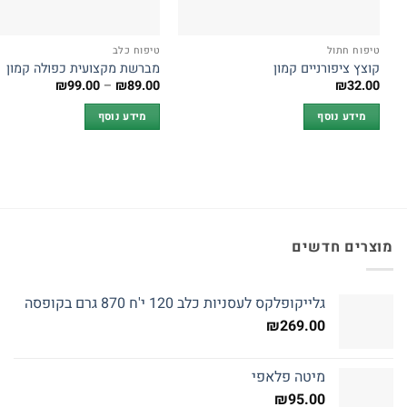
טיפוח חתול
טיפוח כלב
קוצץ ציפורניים קמון
מברשת מקצועית כפולה קמון
טווח
₪
99.00
–
₪
89.00
₪
32.00
מחירים:
מידע נוסף
מידע נוסף
עד
מוצרים חדשים
גלייקופלקס לעסניות כלב 120 י'ח 870 גרם בקופסה
₪
269.00
מיטה פלאפי
₪
95.00