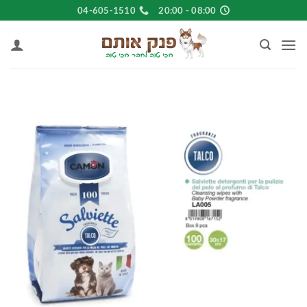
Ski
04-605-1510
08:00 - 20:00
t
conten