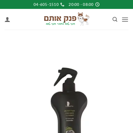
Ski
04-605-1510
08:00 - 20:00
t
conten