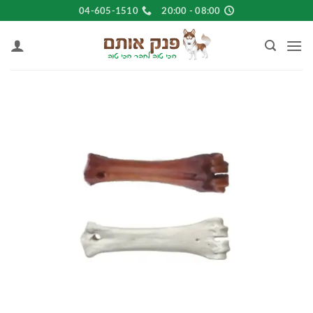
Ski
04-605-1510
08:00 - 20:00
t
conten