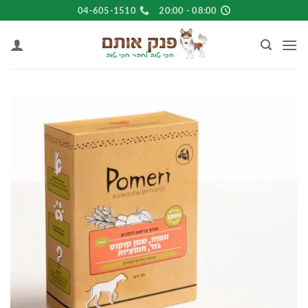
Ski
04-605-1510
08:00 - 20:00
t
conten