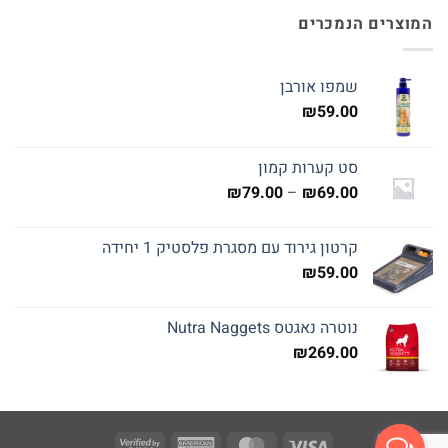
המוצרים הנמכרים
שמפו אורבן
₪
59.00
סט קערות קמון
טווח
₪
79.00
–
₪
69.00
מחירים:
קרטון גירוד עם מסגרת פלסטיק 1 יחידה
עד
₪
59.00
נוטרה נאגטס Nutra Naggets
₪
269.00
Visa
American
MasterCard
Visa