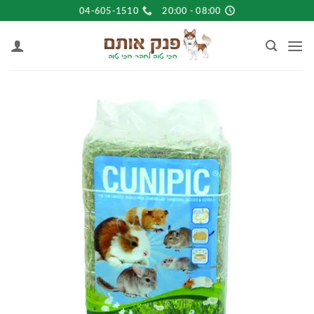
Ski
04-605-1510
08:00 - 20:00
t
conten