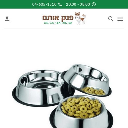
Ski
04-605-1510
08:00 - 20:00
t
conten